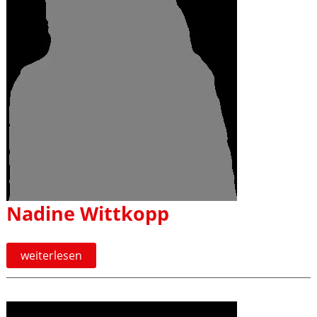
Nadine Wittkopp
Nadine
weiterlesen
Wittkopp