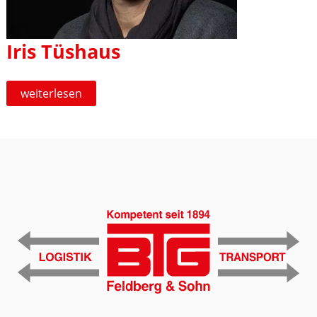
Iris Tüshaus
Iris
weiterlesen
Tüshaus