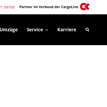
71 99700
Umzüge
Service
Karriere