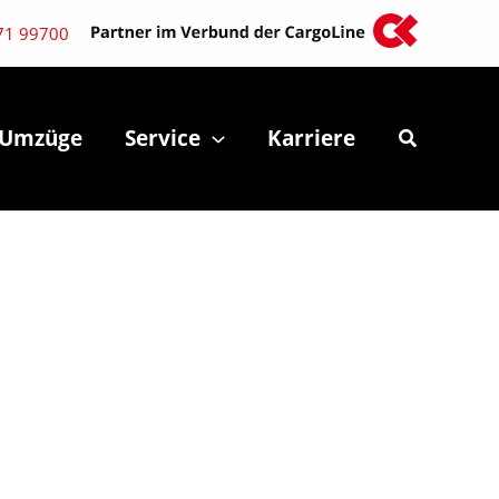
71 99700
Umzüge
Service
Karriere