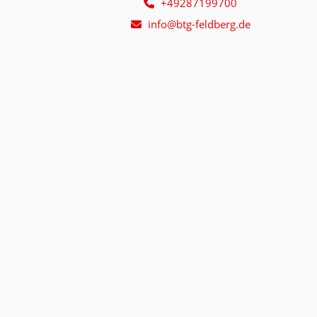
+49287199700
info@btg-feldberg.de