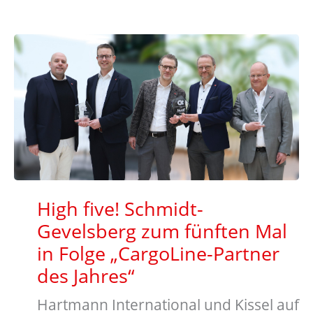
High five! Schmidt-
Gevelsberg zum fünften Mal
in Folge „CargoLine-Partner
des Jahres“
Hartmann International und Kissel auf